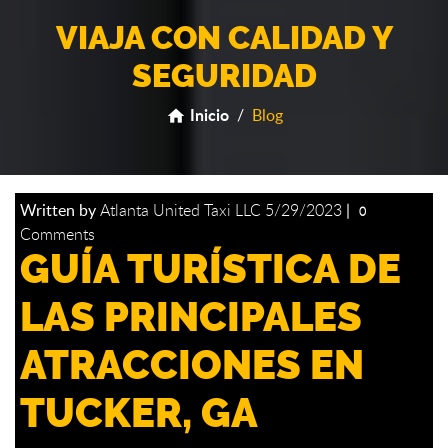
VIAJA CON CALIDAD Y
SEGURIDAD
Inicio
/
Blog
home
Written by
Atlanta United Taxi LLC
5/29/2023
|
0
Comments
GUÍA TURÍSTICA DE
LAS PRINCIPALES
ATRACCIONES EN
TUCKER, GA