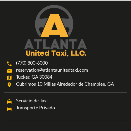
(770) 800-6000
phone
reservation@atlantaunitedtaxi.com
mail
Tucker, GA 30084
map
Cubrimos 10 Millas Alrededor de Chamblee, GA
room
Servicio de Taxi
local_taxi
Transporte Privado
directions_car